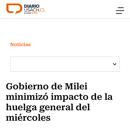
Click acá para ir directamente al contenido
Noticias
Investigación
Noticias
Cultura
Programas Radio y TV Usach
Gobierno de Milei
minimizó impacto de la
huelga general del
miércoles