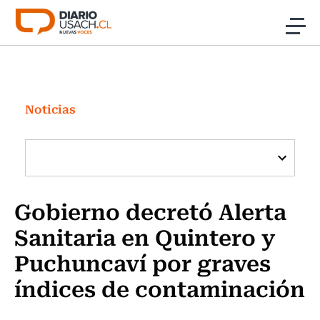
Click acá para ir directamente al contenido
Noticias
Investigación
Noticias
Cultura
Programas Radio y TV Usach
Gobierno decretó Alerta
Sanitaria en Quintero y
Puchuncaví por graves
índices de contaminación