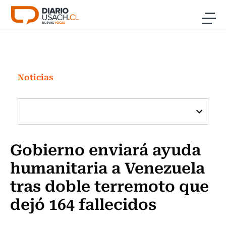
Click acá para ir directamente al contenido
Noticias
Investigación
Noticias
Cultura
Programas Radio y TV Usach
Gobierno enviará ayuda
humanitaria a Venezuela
tras doble terremoto que
dejó 164 fallecidos