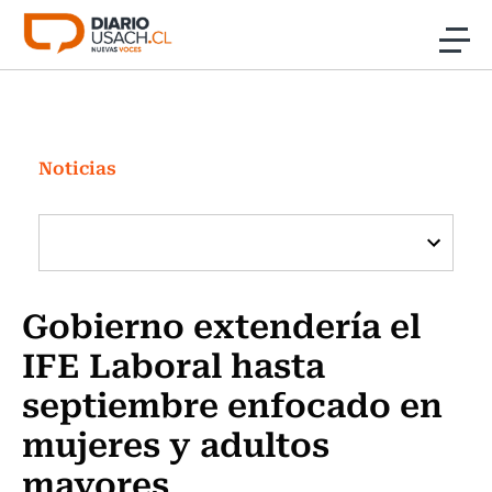
Click acá para ir directamente al contenido
Noticias
Investigación
Noticias
Cultura
Programas Radio y TV Usach
Gobierno extendería el
IFE Laboral hasta
septiembre enfocado en
mujeres y adultos
mayores