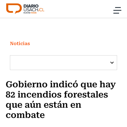
Click acá para ir directamente al contenido
Noticias
Investigación
Noticias
Cultura
Programas Radio y TV Usach
Gobierno indicó que hay
82 incendios forestales
que aún están en
combate