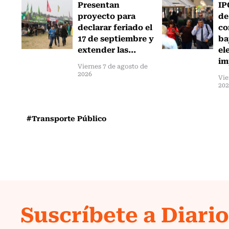
Presentan
IP
proyecto para
de
declarar feriado el
co
17 de septiembre y
ba
extender las...
el
im
Viernes 7 de agosto de
2026
Vie
20
#Transporte Público