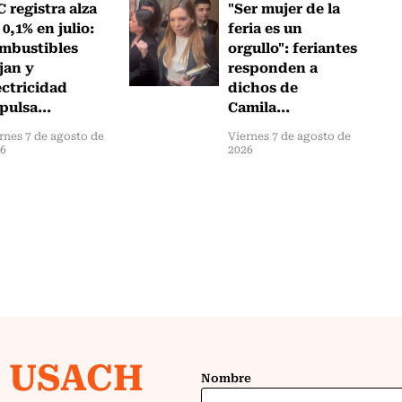
C registra alza
"Ser mujer de la
 0,1% en julio:
feria es un
mbustibles
orgullo": feriantes
jan y
responden a
ectricidad
dichos de
pulsa...
Camila...
rnes 7 de agosto de
Viernes 7 de agosto de
26
2026