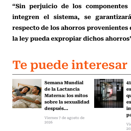
“Sin perjuicio de los componentes 
integren el sistema, se garantizar
respecto de los ahorros provenientes d
la ley pueda expropiar dichos ahorros
Te puede interesar
Semana Mundial
41
de la Lactancia
es
Materna: los mitos
q
sobre la sexualidad
e
después...
i
pa
Viernes 7 de agosto de
2026
Vi
20