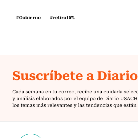
#Gobierno
#retiro10%