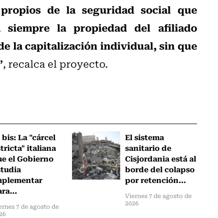
propios de la seguridad social que
á siempre la propiedad del afiliado
e la capitalización individual, sin que
”
, recalca el proyecto.
 bis: La "cárcel
El sistema
tricta" italiana
sanitario de
ue el Gobierno
Cisjordania está al
studia
borde del colapso
mplementar
por retención...
ra...
Viernes 7 de agosto de
2026
ernes 7 de agosto de
26