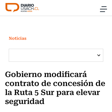
Click acá para ir directamente al contenido
Noticias
Investigación
Noticias
Cultura
Programas Radio y TV Usach
Gobierno modificará
contrato de concesión de
la Ruta 5 Sur para elevar
seguridad