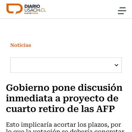
Click acá para ir directamente al contenido
Noticias
Investigación
Noticias
Cultura
Programas Radio y TV Usach
Gobierno pone discusión
inmediata a proyecto de
cuarto retiro de las AFP
Esto implicaría acortar los plazos, por
lo que la votación se debería concretar