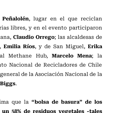
Peñalolén
, lugar en el que reciclan
ias libres, y en el evento participaron
Claudio Orrego
tana,
; las alcaldesas de
Emilia Ríos
Erika
,
, y de San Miguel,
Marcelo Mena
obal Methane Hub,
; la
to Nacional de Recicladores de Chile
a general de la Asociación Nacional de la
 Biggs
.
“bolsa de basura” de los
tima que la
un 58% de residuos vegetales -tales