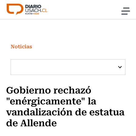
Click acá para ir directamente al contenido
Noticias
Investigación
Noticias
Cultura
Programas Radio y TV Usach
Gobierno rechazó
"enérgicamente" la
vandalización de estatua
de Allende