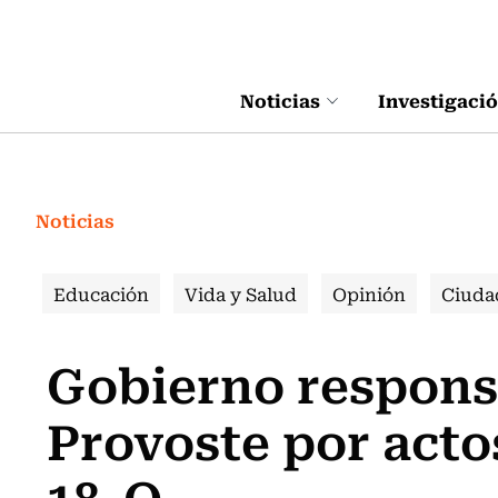
Click acá para ir directamente al contenido
Noticias
Investigaci
Noticias
Educación
Vida y Salud
Opinión
Ciuda
Gobierno responsa
Provoste por acto
18-O