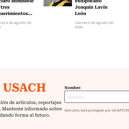
claró admisible
exdiputado
 tres
Joaquín Lavín
uerimientos...
León
ves 6 de agosto de
Jueves 6 de agosto de
6
2026