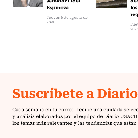
senador Fidel
de
Espinoza
los
req
Jueves 6 de agosto de
2026
Jue
202