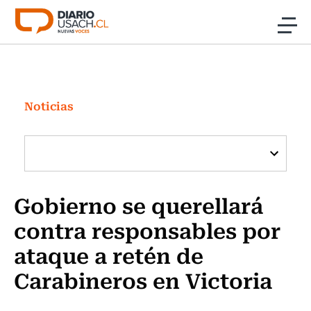
Click acá para ir directamente al contenido
Noticias
Investigación
Noticias
Cultura
Programas Radio y TV Usach
Gobierno se querellará
contra responsables por
ataque a retén de
Carabineros en Victoria