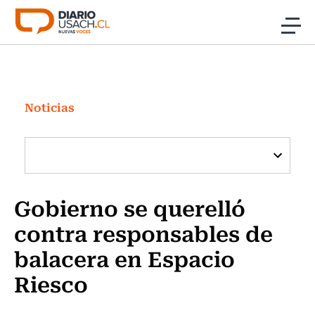
Click acá para ir directamente al contenido
Noticias
Investigación
Noticias
Cultura
Programas Radio y TV Usach
Gobierno se querelló
contra responsables de
balacera en Espacio
Riesco