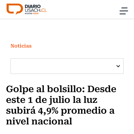
Click acá para ir directamente al contenido
Noticias
Investigación
Noticias
Cultura
Programas Radio y TV Usach
Golpe al bolsillo: Desde
este 1 de julio la luz
subirá 4,9% promedio a
nivel nacional