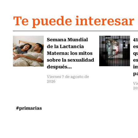
Te puede interesar
Semana Mundial
41
de la Lactancia
es
Materna: los mitos
q
sobre la sexualidad
e
después...
i
pa
Viernes 7 de agosto de
2026
Vi
20
#primarias