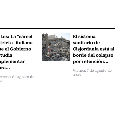
 bis: La "cárcel
El sistema
tricta" italiana
sanitario de
ue el Gobierno
Cisjordania está al
studia
borde del colapso
mplementar
por retención...
ra...
Viernes 7 de agosto de
2026
ernes 7 de agosto de
26