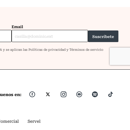
guenos en:
Comercial
Servel