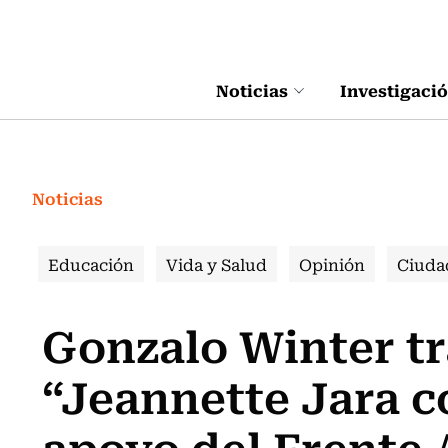
Click acá para ir directamente al contenido
Noticias
Investigaci
Noticias
Educación
Vida y Salud
Opinión
Ciuda
Gonzalo Winter tr
“Jeannette Jara c
apoyo del Frente