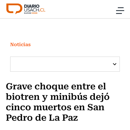
Click acá para ir directamente al contenido
Noticias
Investigación
Noticias
Cultura
Programas Radio y TV Usach
Grave choque entre el
biotren y minibús dejó
cinco muertos en San
Pedro de La Paz