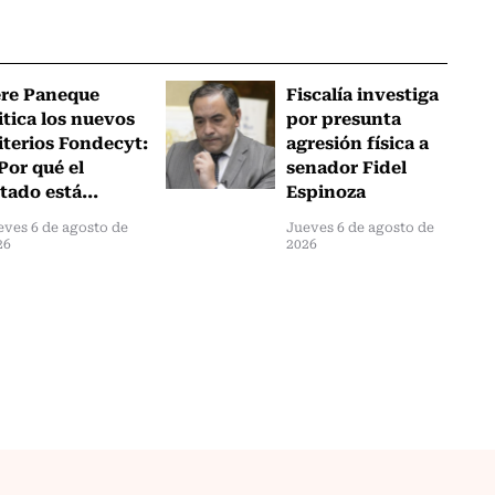
ere Paneque
Fiscalía investiga
itica los nuevos
por presunta
iterios Fondecyt:
agresión física a
Por qué el
senador Fidel
tado está...
Espinoza
eves 6 de agosto de
Jueves 6 de agosto de
26
2026