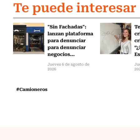
Te puede interesar
"Sin Fachadas":
T
lanzan plataforma
cr
para denunciar
cr
para denunciar
“¿
negocios...
Es
Jueves 6 de agosto de
Ju
2026
20
#Camioneros