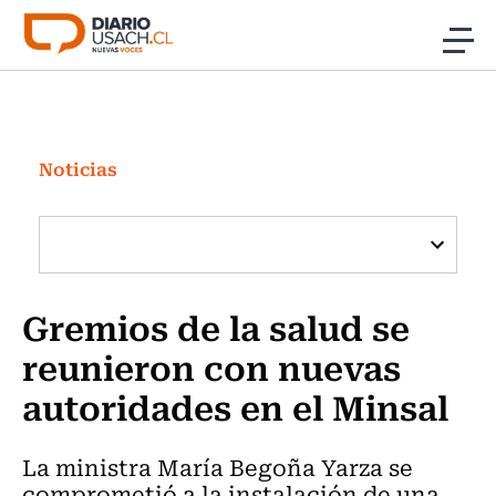
Click acá para ir directamente al contenido
Noticias
Investigación
Noticias
Cultura
Programas Radio y TV Usach
Gremios de la salud se
reunieron con nuevas
autoridades en el Minsal
La ministra María Begoña Yarza se
comprometió a la instalación de una