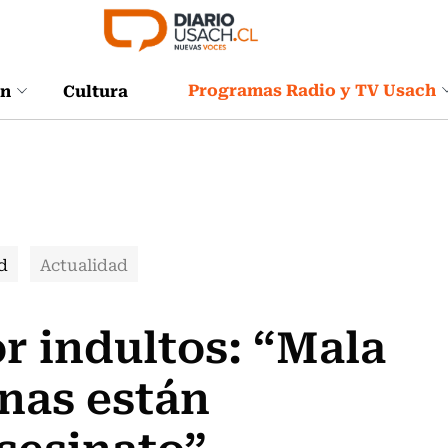
Programas Radio y TV Usach
ón
Cultura
d
Actualidad
r indultos: “Mala
onas están
sesinato”