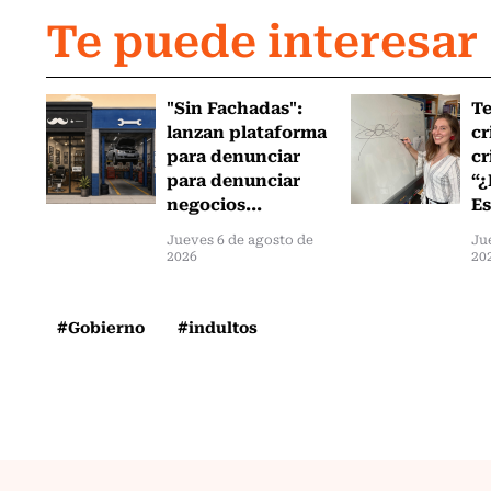
Te puede interesar
"Sin Fachadas":
T
lanzan plataforma
cr
para denunciar
cr
para denunciar
“¿
negocios...
Es
Jueves 6 de agosto de
Ju
2026
20
#Gobierno
#indultos