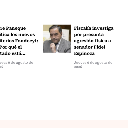
ere Paneque
Fiscalía investiga
itica los nuevos
por presunta
iterios Fondecyt:
agresión física a
Por qué el
senador Fidel
tado está...
Espinoza
eves 6 de agosto de
Jueves 6 de agosto de
26
2026