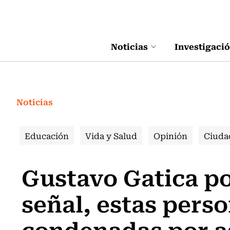
Click acá para ir directamente al contenido
Noticias
Investigaci
Noticias
Educación
Vida y Salud
Opinión
Ciuda
Gustavo Gatica po
señal, estas pers
condenadas por a