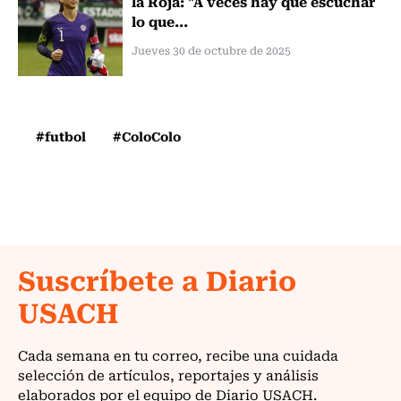
la Roja: "A veces hay que escuchar
lo que...
Jueves 30 de octubre de 2025
#futbol
#ColoColo