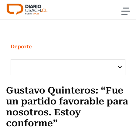
Click acá para ir directamente al contenido
Noticias
Investigación
Deporte
Cultura
Programas Radio y TV Usach
Gustavo Quinteros: “Fue
un partido favorable para
nosotros. Estoy
conforme”