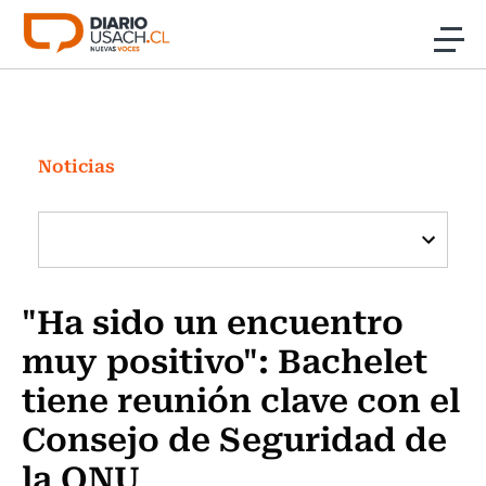
Click acá para ir directamente al contenido
Noticias
Investigación
Noticias
Cultura
Programas Radio y TV Usach
"Ha sido un encuentro
muy positivo": Bachelet
tiene reunión clave con el
Consejo de Seguridad de
la ONU