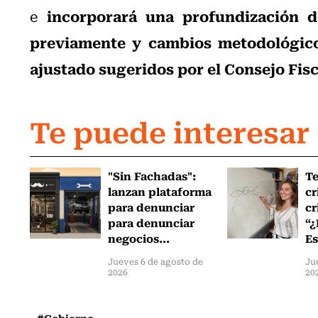
incorporará una profundización d
e
previamente y cambios metodológicos
ajustado sugeridos por el Consejo Fi
Te puede interesar
"Sin Fachadas":
T
lanzan plataforma
cr
para denunciar
cr
para denunciar
“¿
negocios...
Es
Jueves 6 de agosto de
Ju
2026
20
#Gobierno