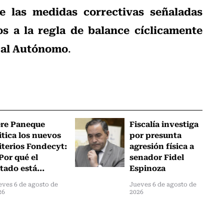
e las medidas correctivas señaladas
 a la regla de balance cíclicamente
scal Autónomo
.
ere Paneque
Fiscalía investiga
itica los nuevos
por presunta
iterios Fondecyt:
agresión física a
Por qué el
senador Fidel
tado está...
Espinoza
eves 6 de agosto de
Jueves 6 de agosto de
26
2026