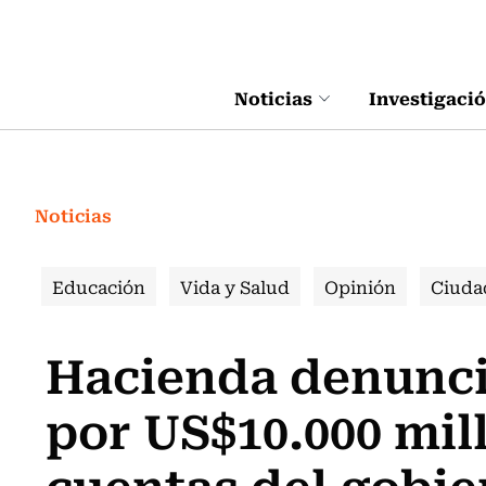
Click acá para ir directamente al contenido
Noticias
Investigaci
Noticias
Educación
Vida y Salud
Opinión
Ciuda
Hacienda denunci
por US$10.000 mil
cuentas del gobie