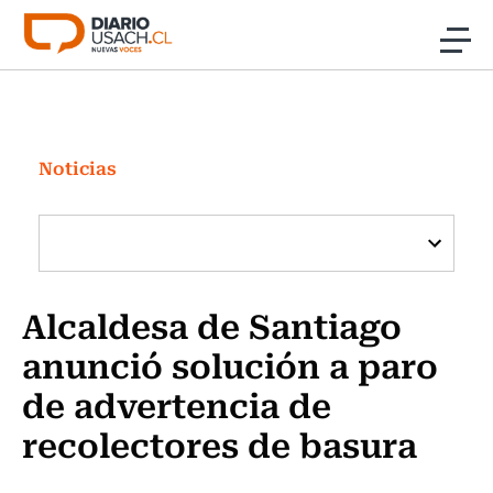
Click acá para ir directamente al contenido
Noticias
Investigación
Noticias
Cultura
Programas Radio y TV Usach
Alcaldesa de Santiago
anunció solución a paro
de advertencia de
recolectores de basura