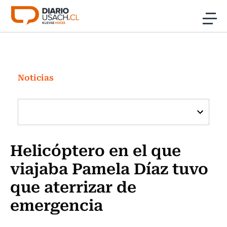
Click acá para ir directamente al contenido
Noticias
Investigación
Noticias
Cultura
Programas Radio y TV Usach
Helicóptero en el que
viajaba Pamela Díaz tuvo
que aterrizar de
emergencia