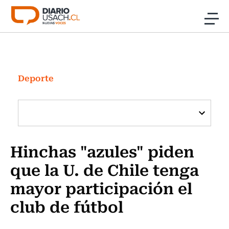
Click acá para ir directamente al contenido
Noticias
Investigación
Deporte
Cultura
Programas Radio y TV Usach
Hinchas "azules" piden
que la U. de Chile tenga
mayor participación el
club de fútbol