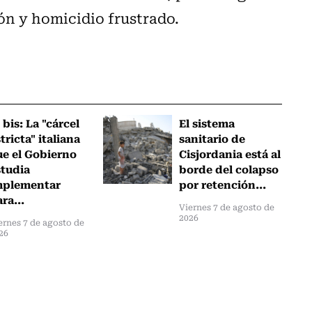
ón y homicidio frustrado.
 bis: La "cárcel
El sistema
tricta" italiana
sanitario de
ue el Gobierno
Cisjordania está al
studia
borde del colapso
mplementar
por retención...
ra...
Viernes 7 de agosto de
2026
ernes 7 de agosto de
26