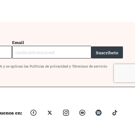
guenos en: