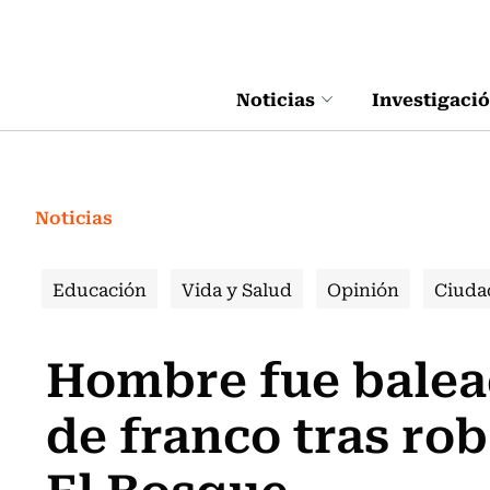
Click acá para ir directamente al contenido
Noticias
Investigaci
Noticias
Educación
Vida y Salud
Opinión
Ciuda
Hombre fue balea
de franco tras ro
El Bosque