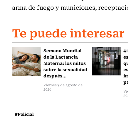
arma de fuego y municiones, receptaci
Te puede interesar
Semana Mundial
41
de la Lactancia
es
Materna: los mitos
q
sobre la sexualidad
e
después...
i
pa
Viernes 7 de agosto de
2026
Vi
20
#Policial