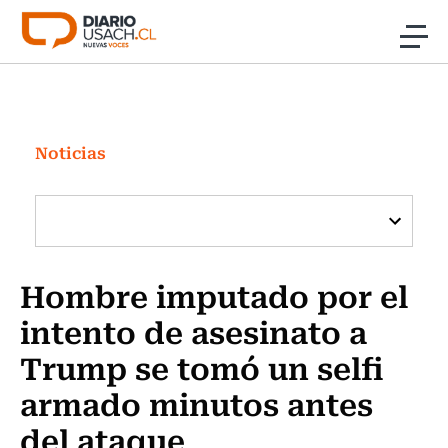
Click acá para ir directamente al contenido
Noticias
Investigación
Noticias
Cultura
Programas Radio y TV Usach
Hombre imputado por el
intento de asesinato a
Trump se tomó un selfi
armado minutos antes
del ataque