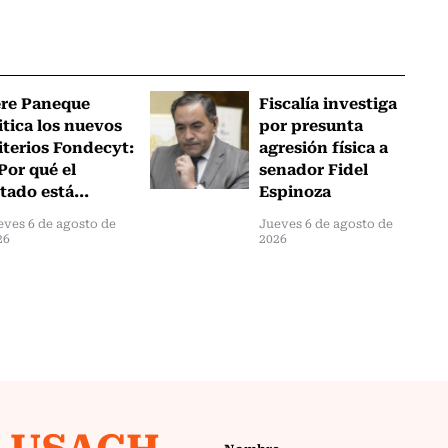
ere Paneque
Fiscalía investiga
itica los nuevos
por presunta
iterios Fondecyt:
agresión física a
Por qué el
senador Fidel
tado está...
Espinoza
eves 6 de agosto de
Jueves 6 de agosto de
26
2026