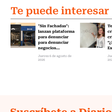
Te puede interesar
"Sin Fachadas":
T
lanzan plataforma
cr
para denunciar
cr
para denunciar
“¿
negocios...
Es
Jueves 6 de agosto de
Ju
2026
20