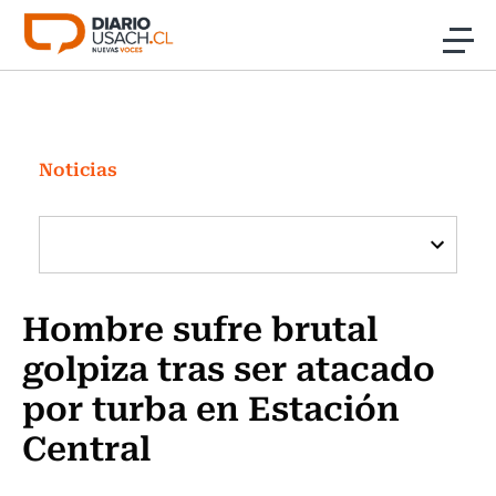
Click acá para ir directamente al contenido
Noticias
Investigación
Noticias
Cultura
Programas Radio y TV Usach
Hombre sufre brutal
golpiza tras ser atacado
por turba en Estación
Central