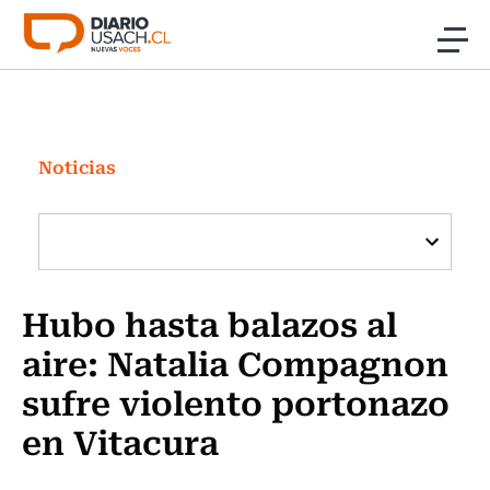
Click acá para ir directamente al contenido
Noticias
Investigación
Noticias
Cultura
Programas Radio y TV Usach
Hubo hasta balazos al
aire: Natalia Compagnon
sufre violento portonazo
en Vitacura