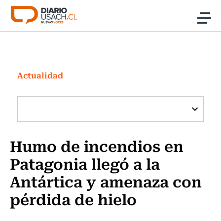
Click acá para ir directamente al contenido
Noticias
Investigación
Actualidad
Cultura
Programas Radio y TV Usach
Humo de incendios en
Patagonia llegó a la
Antártica y amenaza con
pérdida de hielo