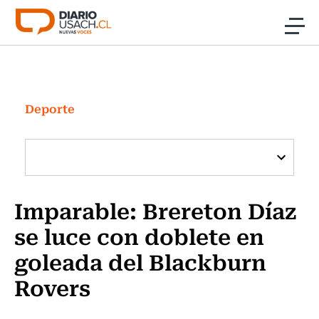
Click acá para ir directamente al contenido
Noticias
Investigación
Deporte
Cultura
Programas Radio y TV Usach
Imparable: Brereton Díaz
se luce con doblete en
goleada del Blackburn
Rovers