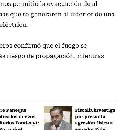
nos permitió la evacuación de al
mas que se generaron al interior de una
eléctrica.
beros confirmó que el fuego se
ás riesgo de propagación, mientras
ere Paneque
Fiscalía investiga
itica los nuevos
por presunta
iterios Fondecyt:
agresión física a
Por qué el
senador Fidel