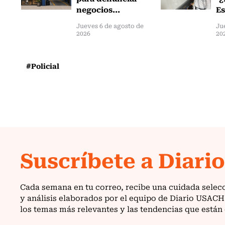
negocios...
Es
Jueves 6 de agosto de
Ju
2026
20
#Policial