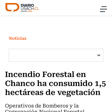
Click acá para ir directamente al contenido
Noticias
Investigación
Noticias
Cultura
Programas Radio y TV Usach
Incendio Forestal en
Chanco ha consumido 1,5
hectáreas de vegetación
Operativos de Bomberos y la
Corporación Nacional Forestal