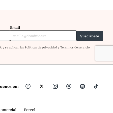
guenos en:
Comercial
Servel