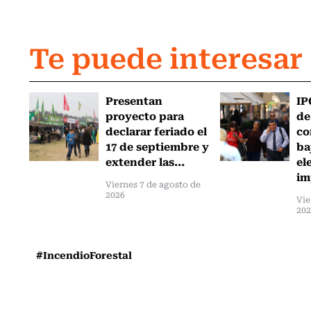
Te puede interesar
Presentan
IP
proyecto para
de
declarar feriado el
co
17 de septiembre y
ba
extender las...
el
im
Viernes 7 de agosto de
2026
Vie
20
#IncendioForestal