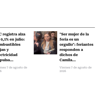
C registra alza
"Ser mujer de la
 0,1% en julio:
feria es un
mbustibles
orgullo": feriantes
jan y
responden a
ectricidad
dichos de
pulsa...
Camila...
rnes 7 de agosto de
Viernes 7 de agosto de
26
2026