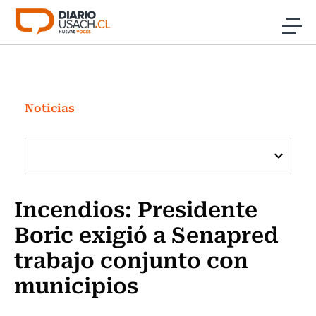
Click acá para ir directamente al contenido
Noticias
Investigación
Noticias
Cultura
Programas Radio y TV Usach
Incendios: Presidente
Boric exigió a Senapred
trabajo conjunto con
municipios