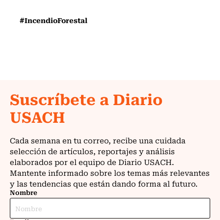
#IncendioForestal