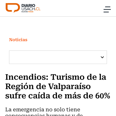
Click acá para ir directamente al contenido
Noticias
Investigación
Noticias
Cultura
Programas Radio y TV Usach
Incendios: Turismo de la
Región de Valparaíso
sufre caída de más de 60%
La emergencia no solo tiene
consecuencias humanas y de