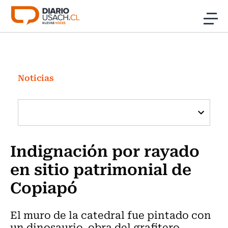
Click acá para ir directamente al contenido
Noticias
Investigación
Noticias
Cultura
Programas Radio y TV Usach
Indignación por rayado
en sitio patrimonial de
Copiapó
El muro de la catedral fue pintado con
un dinosaurio, obra del grafitero