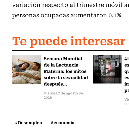
variación respecto al trimestre móvil a
personas ocupadas aumentaron 0,1%.
Te puede interesar
Semana Mundial
41
de la Lactancia
es
Materna: los mitos
q
sobre la sexualidad
e
después...
i
pa
Viernes 7 de agosto de
2026
Vi
20
#Desempleo
#economía