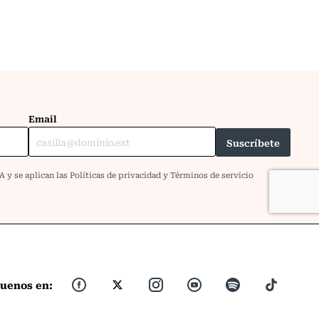
guenos en: