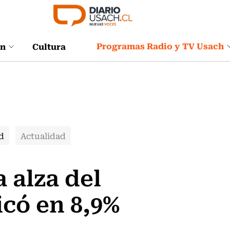
Programas Radio y TV Usach
ón
Cultura
d
Actualidad
 alza del
có en 8,9%