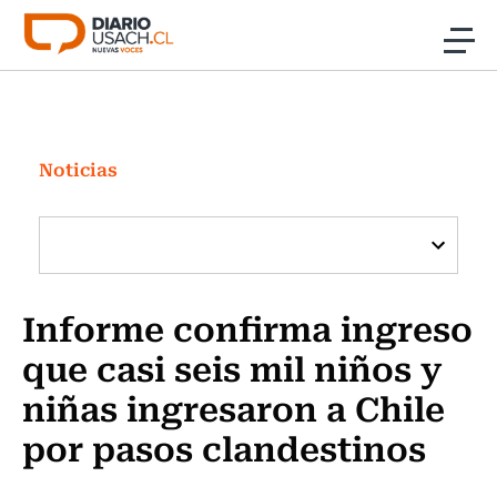
Click acá para ir directamente al contenido
Noticias
Investigación
Noticias
Cultura
Programas Radio y TV Usach
Informe confirma ingreso
que casi seis mil niños y
niñas ingresaron a Chile
por pasos clandestinos