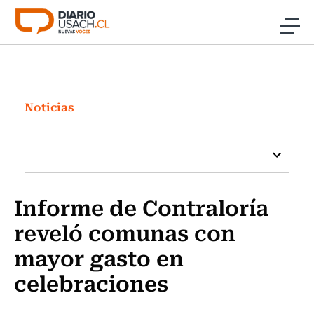
Click acá para ir directamente al contenido
Noticias
Investigación
Noticias
Cultura
Programas Radio y TV Usach
Informe de Contraloría
reveló comunas con
mayor gasto en
celebraciones