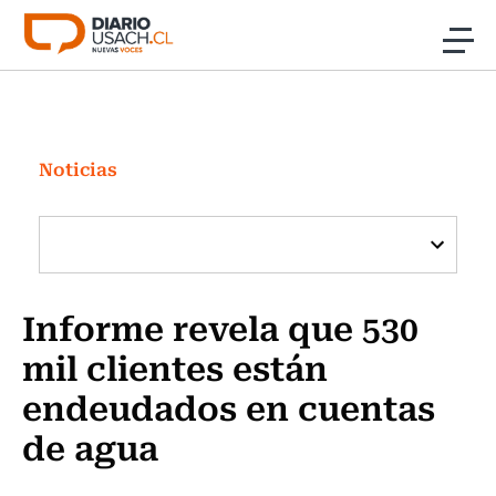
Click acá para ir directamente al contenido
Noticias
Investigación
Noticias
Cultura
Programas Radio y TV Usach
Informe revela que 530
mil clientes están
endeudados en cuentas
de agua