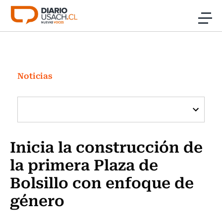
Click acá para ir directamente al contenido
Noticias
Investigación
Noticias
Cultura
Programas Radio y TV Usach
Inicia la construcción de
la primera Plaza de
Bolsillo con enfoque de
género