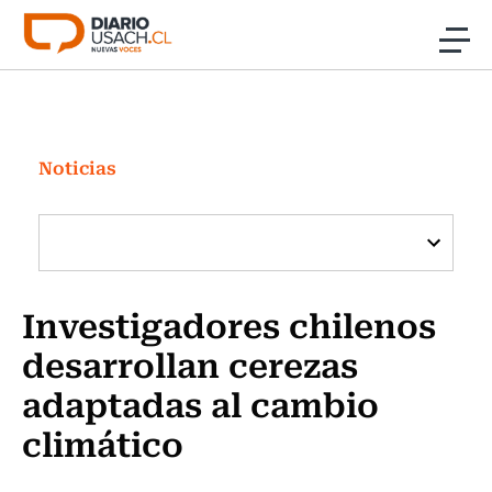
Click acá para ir directamente al contenido
Noticias
Investigación
Noticias
Cultura
Programas Radio y TV Usach
Investigadores chilenos
desarrollan cerezas
adaptadas al cambio
climático