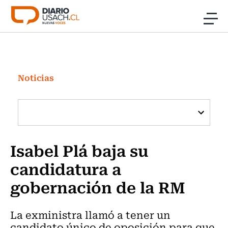
Click acá para ir directamente al contenido
Noticias
Investigación
Noticias
Cultura
Programas Radio y TV Usach
Isabel Plá baja su
candidatura a
gobernación de la RM
La exministra llamó a tener un
candidato único de oposición para que