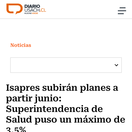
Click acá para ir directamente al contenido
Noticias
Investigación
Noticias
Cultura
Programas Radio y TV Usach
Isapres subirán planes a
partir junio:
Superintendencia de
Salud puso un máximo de
3,5%