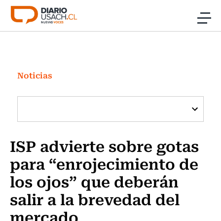
Click acá para ir directamente al contenido
Noticias
Investigación
Noticias
Cultura
Programas Radio y TV Usach
ISP advierte sobre gotas
para “enrojecimiento de
los ojos” que deberán
salir a la brevedad del
mercado