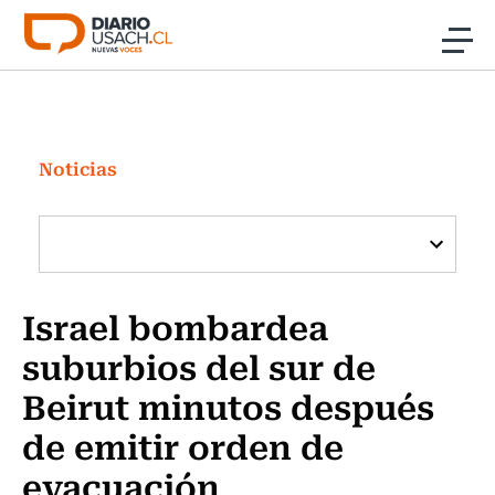
Click acá para ir directamente al contenido
Noticias
Investigación
Noticias
Cultura
Programas Radio y TV Usach
Israel bombardea
suburbios del sur de
Beirut minutos después
de emitir orden de
evacuación