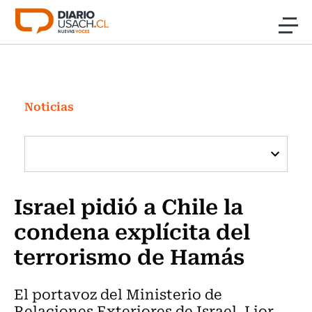
Click acá para ir directamente al contenido
Noticias
Investigación
Noticias
Cultura
Programas Radio y TV Usach
Israel pidió a Chile la
condena explícita del
terrorismo de Hamás
El portavoz del Ministerio de
Relaciones Exteriores de Israel, Lior